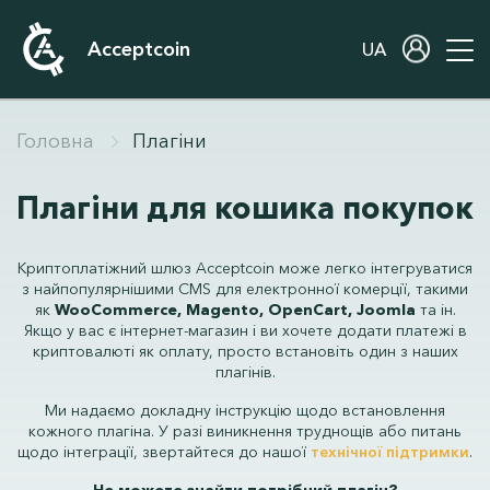
Acceptcoin
UA
Головна
Плагіни
Плагіни для кошика покупок
Криптоплатіжний шлюз Acceptcoin може легко інтегруватися
з найпопулярнішими CMS для електронної комерції, такими
як
WooCommerce, Magento, OpenCart, Joomla
та ін.
Якщо у вас є інтернет-магазин і ви хочете додати платежі в
криптовалюті як оплату, просто встановіть один з наших
плагінів.
Ми надаємо докладну інструкцію щодо встановлення
кожного плагіна. У разі виникнення труднощів або питань
щодо інтеграції, звертайтеся до нашої
технічної підтримки
.