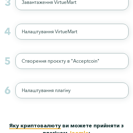
3
Завантаження VirtueMart
4
Налаштування VirtueMart
5
Створення проєкту в "Acceptcoin"
6
Налаштування плагіну
Про нас
Послуги
Яку криптовалюту
ви можете прийняти з
Ціни